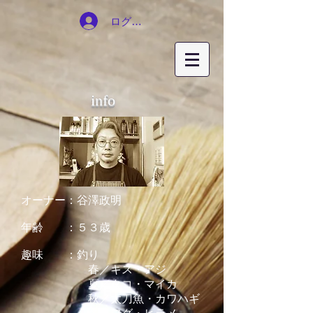
ログイン
info
オーナー：谷澤政明
年齢 ：５３歳
趣味 ：釣り
春／キス・アジ
夏／タコ・マイカ
秋／太刀魚・カワハギ