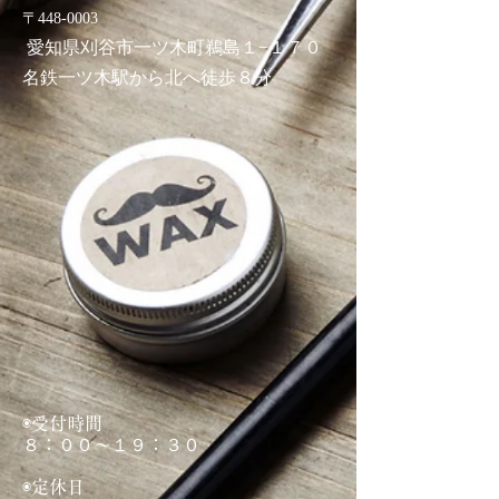
〒448-0003
愛知県刈谷市一ツ木町鵜島１−１７０
名鉄一ツ木駅から北へ徒歩８分
◉受付時間
８：００〜１９：３０
◉定休日