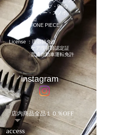
冬／フグ・ヒラメ
キャンプ・BBQ
スキー・スノボ
登山
ONE PIECE
License ：理容師免許
ケア理容師認定証
普通自動車運転免許
instagram
店内商品全品１０％OFF
access