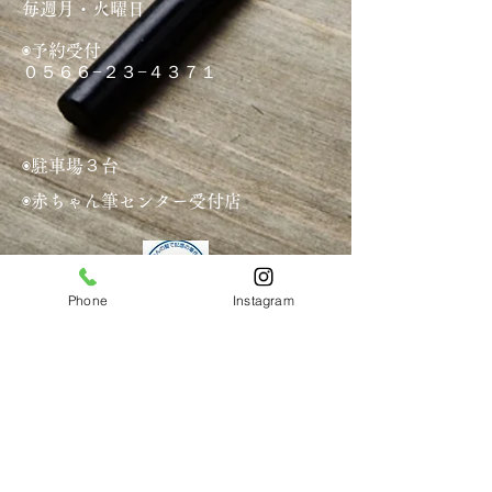
毎週月・火曜日
◉予約受付
０５６６−２３−４３７１
◉駐車場３台
◉赤ちゃん筆センター受付店
Phone
Instagram